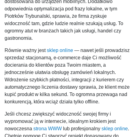
dostosowana do urządzeń mobilnych. Dodatkowo
odpowiednia optymalizacja pod frazy lokalne, w tym
Piotrków Trybunalski, sprawia, że firma zyskuje
widoczność tam, gdzie ludzie realnie szukają usług. To
ogromny atut w branżach takich jak usługi, handel czy
gastronomia.
Równie ważny jest
sklep online
— nawet jeśli prowadzisz
sprzedaż stacjonarną, e-commerce daje Ci możliwość
docierania do klientów poza Twoim miastem, a
jednocześnie ułatwia obsługę zamówień lokalnych.
Wdrożenie szybkich płatności, integracji z kurierem czy
automatycznego liczenia dostawy sprawia, że klient może
kupić produkt w kilka sekund. To ogromna przewaga nad
konkurencją, która wciąż działa tylko offline.
Jeśli chcesz zwiększyć widoczność swojej firmy i
wypromować ją w internecie, idealnym krokiem jest
nowoczesna
strona WWW
lub profesjonalny
sklep online
.
Chętnie pomogę Ci stworzyć projekt dopasowany do