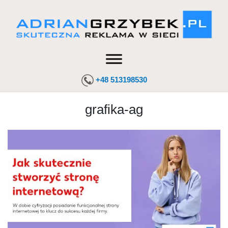
+48 513198530
grafika-ag