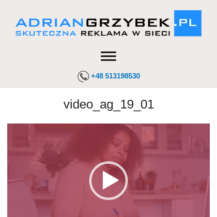
+48 513198530
video_ag_19_01
Odtwarzacz
video