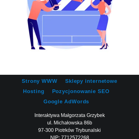
Strony WWW
Sklepy internetowe
Hosting
Pozycjonowanie SEO
Google AdWords
Interaktywa Małgorzata Grzybek
ul. Michałowska 86b
97-300 Piotrków Trybunalski
NIP: 7712572268