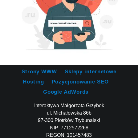
Strony WWW
Sklepy internetowe
Hosting
Pozycjonowanie SEO
Google AdWords
Interaktywa Małgorzata Grzybek
ul. Michałowska 86b
97-300 Piotrków Trybunalski
NIP: 7712572268
REGON: 101457483