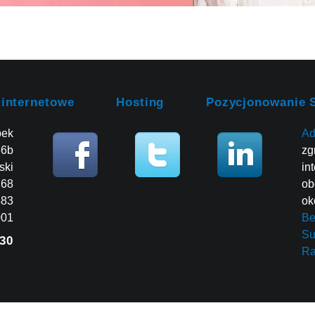
 internetowe
Hosting
Pozycjonowanie 
bek
Ad
86b
zg
ski
in
268
ob
483
ok
001
Be
Su
30
R