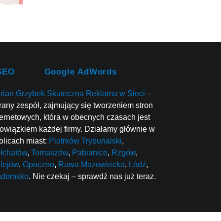
SEO
Google AdWords
rian Grzybek Skuteczna Reklama w Sieci
–
rany zespół, zajmujący się tworzeniem stron
ternetowych, która w obecnych czasach jest
owiązkiem każdej firmy. Działamy głównie w
olicach miast:
Piotrków Trybunalski
,
łchatów
,
Tomaszów
,
Pabianice
,
Rzgów
,
lejów
,
Opoczno
,
Rawa Mazowiecka
,
Łódź
,
adomsko
. Nie czekaj – sprawdź nas już teraz.