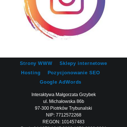
Strony WWW
Sklepy internetowe
Hosting
Pozycjonowanie SEO
Google AdWords
Interaktywa Małgorzata Grzybek
ul. Michałowska 86b
97-300 Piotrków Trybunalski
NIP: 7712572268
REGON: 101457483