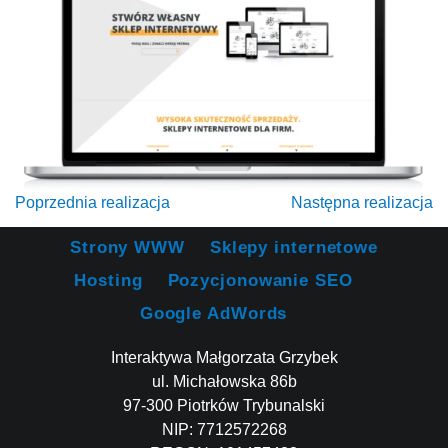
Poprzednia realizacja
Następna realizacja
Strony WWW
Sklepy internetowe
Hosting
Pozycjonowanie SEO
Google AdWords
Interaktywa Małgorzata Grzybek
ul. Michałowska 86b
97-300 Piotrków Trybunalski
NIP: 7712572268