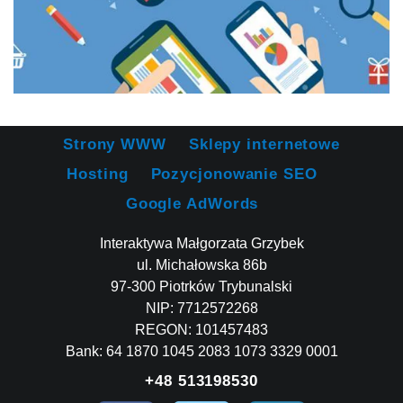
Strony WWW
Sklepy internetowe
Hosting
Pozycjonowanie SEO
Google AdWords
Interaktywa Małgorzata Grzybek
ul. Michałowska 86b
97-300 Piotrków Trybunalski
NIP: 7712572268
REGON: 101457483
Bank: 64 1870 1045 2083 1073 3329 0001
+48 513198530