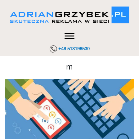
+48 513198530
m