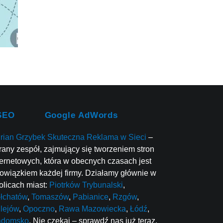
SEO
Google AdWords
rian Grzybek Skuteczna Reklama w Sieci
–
rany zespół, zajmujący się tworzeniem stron
ternetowych, która w obecnych czasach jest
owiązkiem każdej firmy. Działamy głównie w
olicach miast:
Piotrków Trybunalski
,
łchatów
,
Tomaszów
,
Pabianice
,
Rzgów
,
lejów
,
Opoczno
,
Rawa Mazowiecka
,
Łódź
,
adomsko
. Nie czekaj – sprawdź nas już teraz.