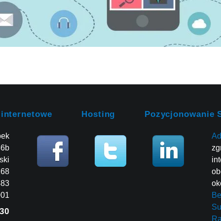
 internetowe
Hosting
Pozycjonowanie 
bek
Ad
86b
zg
ski
in
268
ob
483
ok
001
Be
Su
30
R