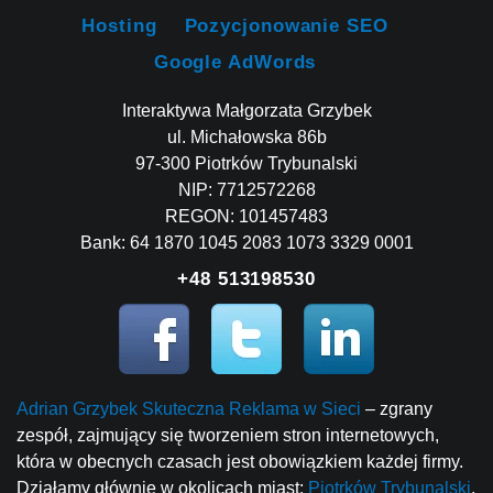
Hosting
Pozycjonowanie SEO
Google AdWords
Interaktywa Małgorzata Grzybek
ul. Michałowska 86b
97-300 Piotrków Trybunalski
NIP: 7712572268
REGON: 101457483
Bank: 64 1870 1045 2083 1073 3329 0001
+48 513198530
Adrian Grzybek Skuteczna Reklama w Sieci
– zgrany
zespół, zajmujący się tworzeniem stron internetowych,
która w obecnych czasach jest obowiązkiem każdej firmy.
Działamy głównie w okolicach miast:
Piotrków Trybunalski
,