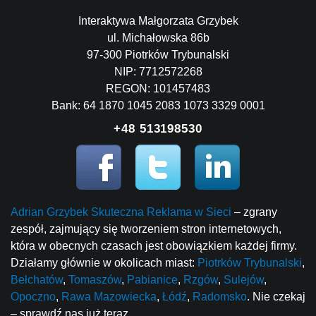
Interaktywa Małgorzata Grzybek
ul. Michałowska 86b
97-300 Piotrków Trybunalski
NIP: 7712572268
REGON: 101457483
Bank: 64 1870 1045 2083 1073 3329 0001
+48 513198530
Adrian Grzybek Skuteczna Reklama w Sieci
– zgrany
zespół, zajmujący się tworzeniem stron internetowych,
która w obecnych czasach jest obowiązkiem każdej firmy.
Działamy głównie w okolicach miast:
Piotrków Trybunalski
,
Bełchatów
,
Tomaszów
,
Pabianice
,
Rzgów
,
Sulejów
,
Opoczno
,
Rawa Mazowiecka
,
Łódź
,
Radomsko
. Nie czekaj
– sprawdź nas już teraz.