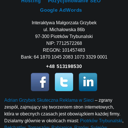
Hosting
Pozycjonowanie SEO
Google AdWords
Interaktywa Małgorzata Grzybek
ul. Michałowska 86b
97-300 Piotrków Trybunalski
NIP: 7712572268
REGON: 101457483
Bank: 64 1870 1045 2083 1073 3329 0001
+48 513198530
Adrian Grzybek Skuteczna Reklama w Sieci
– zgrany
zespół, zajmujący się tworzeniem stron internetowych,
która w obecnych czasach jest obowiązkiem każdej firmy.
Działamy głównie w okolicach miast:
Piotrków Trybunalski
,
Bełchatów
,
Tomaszów
,
Pabianice
,
Rzgów
,
Sulejów
,