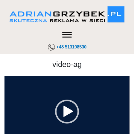
+48 513198530
video-ag
Odtwarzacz
video