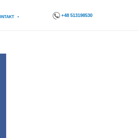
+48 513198530
ONTAKT