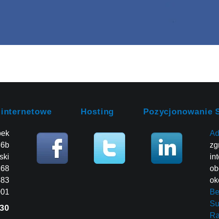
 internetowe
Hosting
Pozycjonowanie 
bek
Ad
86b
zg
ski
in
268
ob
483
ok
001
Be
Su
30
R