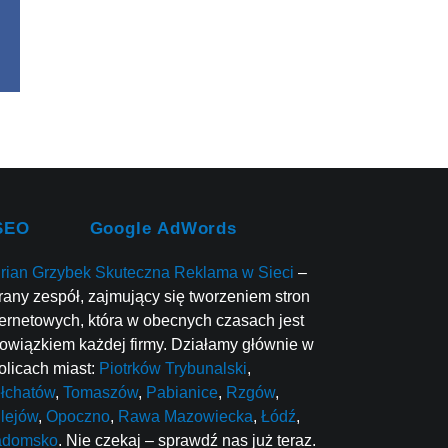
SEO
Google AdWords
rian Grzybek Skuteczna Reklama w Sieci
–
rany zespół, zajmujący się tworzeniem stron
ternetowych, która w obecnych czasach jest
owiązkiem każdej firmy. Działamy głównie w
olicach miast:
Piotrków Trybunalski
,
łchatów
,
Tomaszów
,
Pabianice
,
Rzgów
,
lejów
,
Opoczno
,
Rawa Mazowiecka
,
Łódź
,
adomsko
. Nie czekaj – sprawdź nas już teraz.