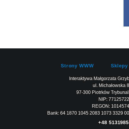
Strony WWW
Sklepy
Interaktywa Małgorzata Grzy
ul. Michałowska 
97-300 Piotrków Trybunal
NIP: 7712572
REGON: 101457
Bank: 64 1870 1045 2083 1073 3329 0
+48 5131985