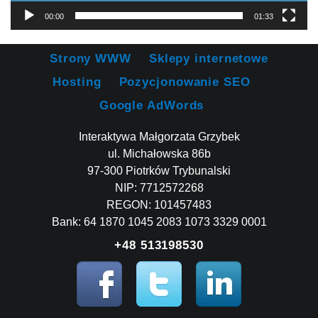
00:00
01:33
Strony WWW
Sklepy internetowe
Hosting
Pozycjonowanie SEO
Google AdWords
Interaktywa Małgorzata Grzybek
ul. Michałowska 86b
97-300 Piotrków Trybunalski
NIP: 7712572268
REGON: 101457483
Bank: 64 1870 1045 2083 1073 3329 0001
+48 513198530