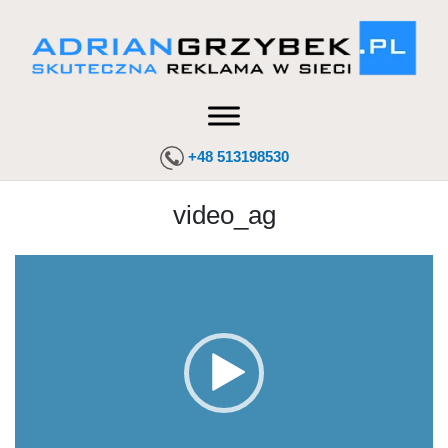
+48 513198530
video_ag
Odtwarzacz
video