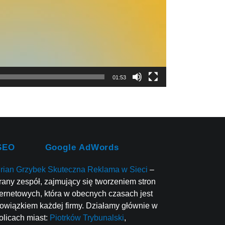
01:53
SEO
Google AdWords
rian Grzybek Skuteczna Reklama w Sieci
–
rany zespół, zajmujący się tworzeniem stron
ternetowych, która w obecnych czasach jest
owiązkiem każdej firmy. Działamy głównie w
olicach miast:
Piotrków Trybunalski
,