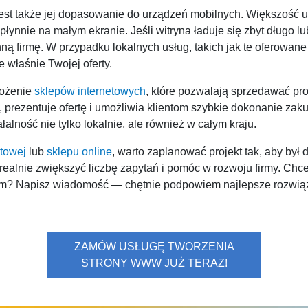
est także jej dopasowanie do urządzeń mobilnych. Większość u
łynnie na małym ekranie. Jeśli witryna ładuje się zbyt długo lu
ną firmę. W przypadku lokalnych usług, takich jak te oferowan
właśnie Twojej oferty.
rożenie
sklepów internetowych
, które pozwalają sprzedawać pro
prezentuje ofertę i umożliwia klientom szybkie dokonanie zaku
alność nie tylko lokalnie, ale również w całym kraju.
etowej
lub
sklepu online
, warto zaplanować projekt tak, aby by
ealnie zwiększyć liczbę zapytań i pomóc w rozwoju firmy. Ch
kim? Napisz wiadomość — chętnie podpowiem najlepsze rozwią
ZAMÓW USŁUGĘ TWORZENIA
STRONY WWW JUŻ TERAZ!