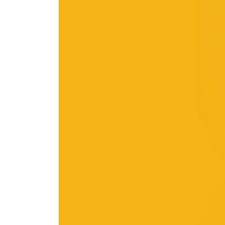
Odtwarzacz
video