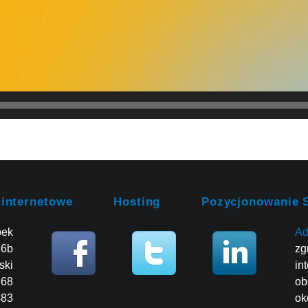
 internetowe
Hosting
Pozycjonowanie 
bek
Ad
86b
zg
ski
in
268
ob
483
ok