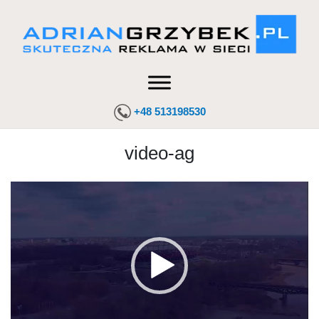
+48 513198530
video-ag
Odtwarzacz
video