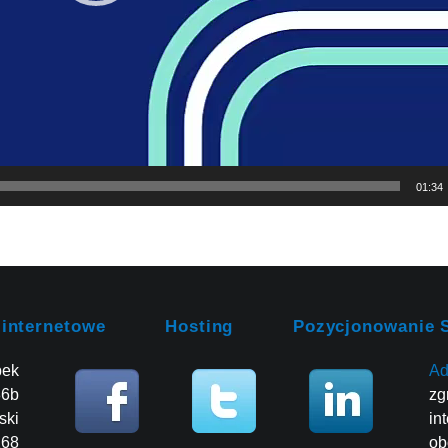
01:34
 internetowe
Hosting
Pozycjonowanie 
bek
Ad
86b
zg
ski
in
268
ob