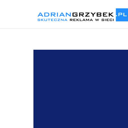
Odtwarzacz
video