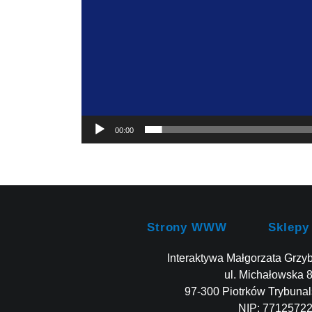
00:00
Strony WWW
Sklepy
Interaktywa Małgorzata Grzy
ul. Michałowska 
97-300 Piotrków Trybunal
NIP: 7712572