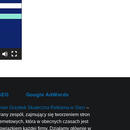
SEO
Google AdWords
rian Grzybek Skuteczna Reklama w Sieci
–
rany zespół, zajmujący się tworzeniem stron
ternetowych, która w obecnych czasach jest
owiązkiem każdej firmy. Działamy głównie w