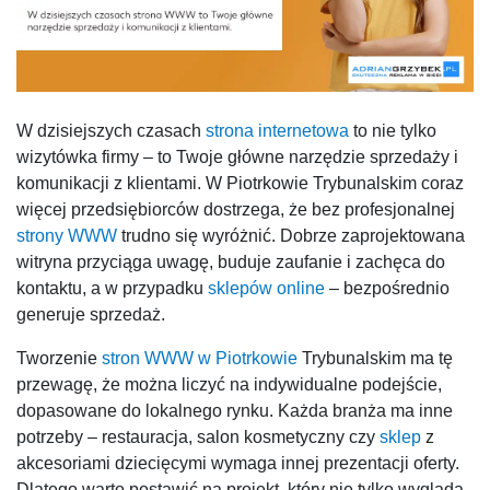
W dzisiejszych czasach
strona internetowa
to nie tylko
wizytówka firmy – to Twoje główne narzędzie sprzedaży i
komunikacji z klientami. W Piotrkowie Trybunalskim coraz
więcej przedsiębiorców dostrzega, że bez profesjonalnej
strony WWW
trudno się wyróżnić. Dobrze zaprojektowana
witryna przyciąga uwagę, buduje zaufanie i zachęca do
kontaktu, a w przypadku
sklepów online
– bezpośrednio
generuje sprzedaż.
Tworzenie
stron WWW w Piotrkowie
Trybunalskim ma tę
przewagę, że można liczyć na indywidualne podejście,
dopasowane do lokalnego rynku. Każda branża ma inne
potrzeby – restauracja, salon kosmetyczny czy
sklep
z
akcesoriami dziecięcymi wymaga innej prezentacji oferty.
Dlatego warto postawić na projekt, który nie tylko wygląda