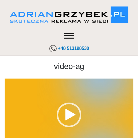
+48 513198530
video-ag
Odtwarzacz
video