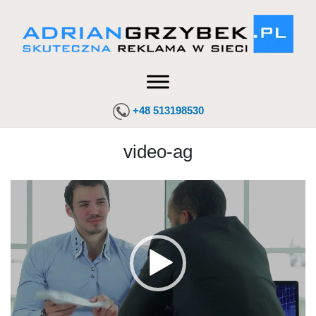
+48 513198530
video-ag
Odtwarzacz
video