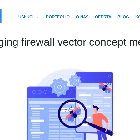
USŁUGI
PORTFOLIO
O NAS
OFERTA
BLOG
K
ing firewall vector concept m