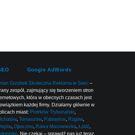
SEO
Google AdWords
rian Grzybek Skuteczna Reklama w Sieci
–
rany zespół, zajmujący się tworzeniem stron
ternetowych, która w obecnych czasach jest
owiązkiem każdej firmy. Działamy głównie w
olicach miast:
Piotrków Trybunalski
,
łchatów
,
Tomaszów
,
Pabianice
,
Rzgów
,
lejów
,
Opoczno
,
Rawa Mazowiecka
,
Łódź
,
adomsko
. Nie czekaj – sprawdź nas już teraz.