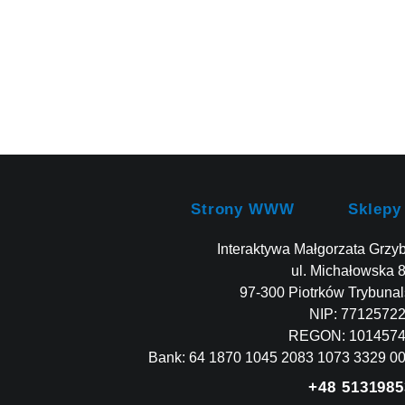
Strony WWW
Sklepy
Interaktywa Małgorzata Grzy
ul. Michałowska 
97-300 Piotrków Trybunal
NIP: 7712572
REGON: 101457
Bank: 64 1870 1045 2083 1073 3329 0
+48 5131985