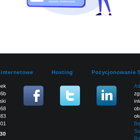
 internetowe
Hosting
Pozycjonowanie 
bek
Ad
86b
zg
ski
in
268
ob
483
ok
001
Be
Su
30
R