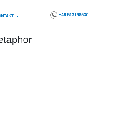
+48 513198530
ONTAKT
etaphor