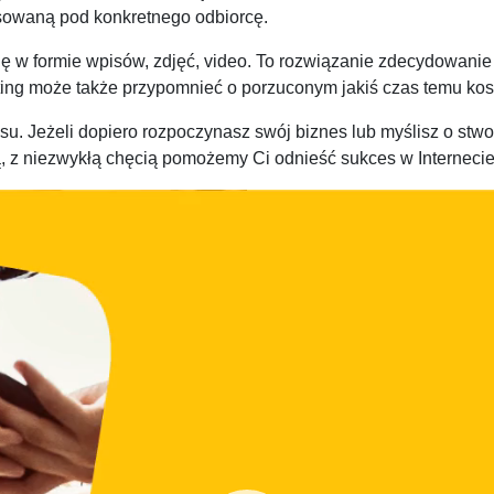
owaną pod konkretnego odbiorcę.
ię w formie wpisów, zdjęć, video. To rozwiązanie zdecydowani
eting może także przypomnieć o porzuconym jakiś czas temu ko
su. Jeżeli dopiero rozpoczynasz swój biznes lub myślisz o st
tą, z niezwykłą chęcią pomożemy Ci odnieść sukces w Internecie