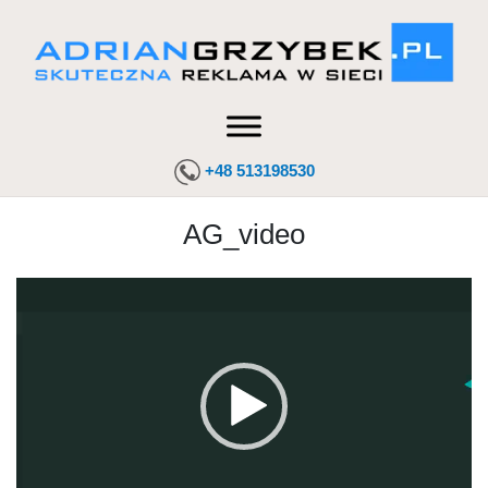
+48 513198530
AG_video
Odtwarzacz
video