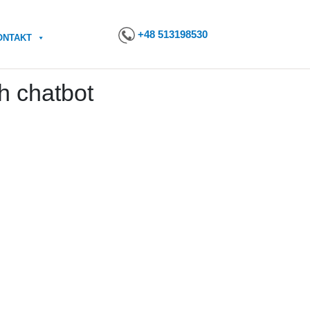
+48 513198530
ONTAKT
h chatbot