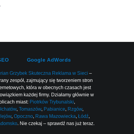
SEO
Google AdWords
rian Grzybek Skuteczna Reklama w Sieci
–
rany zespół, zajmujący się tworzeniem stron
ternetowych, która w obecnych czasach jest
owiązkiem każdej firmy. Działamy głównie w
olicach miast:
Piotrków Trybunalski
,
łchatów
,
Tomaszów
,
Pabianice
,
Rzgów
,
lejów
,
Opoczno
,
Rawa Mazowiecka
,
Łódź
,
adomsko
. Nie czekaj – sprawdź nas już teraz.