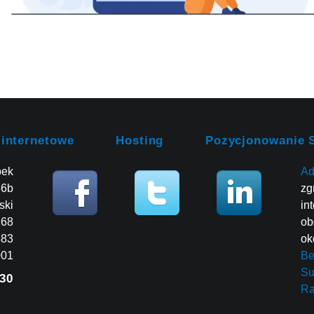
 internetowe
Hosting
Pozycjonowanie 
bek
Ad
86b
zg
ski
in
268
ob
483
ok
001
Be
Su
30
R