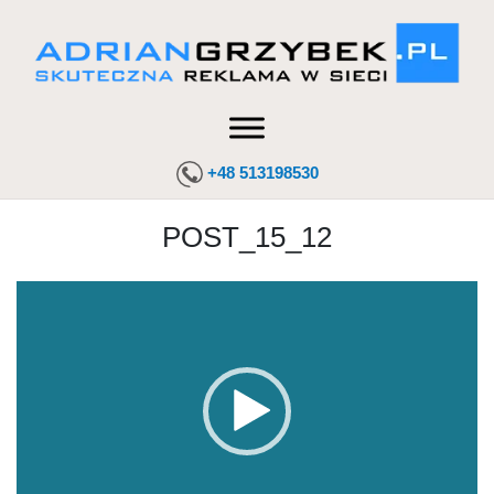
+48 513198530
POST_15_12
Odtwarzacz
video