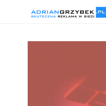
Odtwarzacz
video