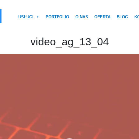
USŁUGI
PORTFOLIO
O NAS
OFERTA
BLOG
K
video_ag_13_04