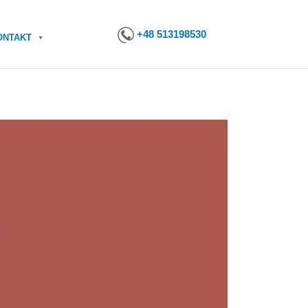
+48 513198530
ONTAKT