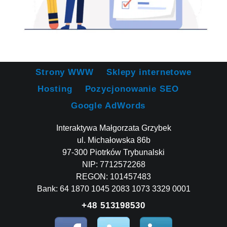
Strony WWW
Sklepy internetowe
Hosting
Pozycjonowanie SEO
Google AdWords
Interaktywa Małgorzata Grzybek
ul. Michałowska 86b
97-300 Piotrków Trybunalski
NIP: 7712572268
REGON: 101457483
Bank: 64 1870 1045 2083 1073 3329 0001
+48 513198530