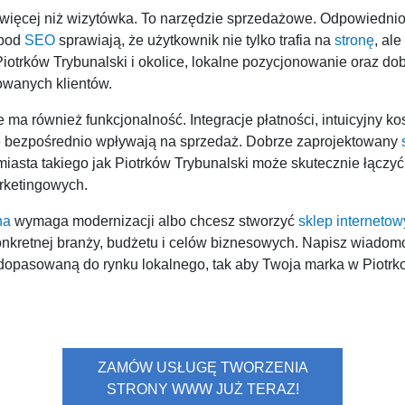
 więcej niż wizytówka. To narzędzie sprzedażowe. Odpowiednio 
 pod
SEO
sprawiają, że użytkownik nie tylko trafia na
stronę
, ale
 Piotrków Trybunalski i okolice, lokalne pozycjonowanie oraz 
owanych klientów.
ma również funkcjonalność. Integracje płatności, intuicyjny ko
óre bezpośrednio wpływają na sprzedaż. Dobrze zaprojektowany
miasta takiego jak Piotrków Trybunalski może skutecznie łączyć
rketingowych.
na
wymaga modernizacji albo chcesz stworzyć
sklep internetow
kretnej branży, budżetu i celów biznesowych. Napisz wiadomoś
 dopasowaną do rynku lokalnego, tak aby Twoja marka w Piotrk
ZAMÓW USŁUGĘ TWORZENIA
STRONY WWW JUŻ TERAZ!