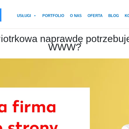
USŁUGI
PORTFOLIO
O NAS
OFERTA
BLOG
K
 Piotrkowa naprawdę potrzebuj
WWW?