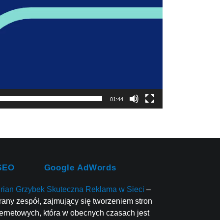
01:44
SEO
Google AdWords
rian Grzybek Skuteczna Reklama w Sieci
–
rany zespół, zajmujący się tworzeniem stron
ternetowych, która w obecnych czasach jest