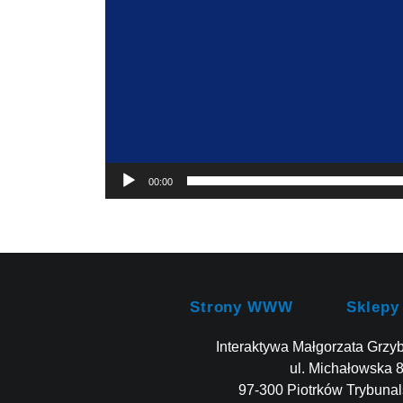
00:00
Strony WWW
Sklepy
Interaktywa Małgorzata Grzy
ul. Michałowska 
97-300 Piotrków Trybunal