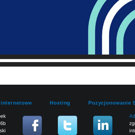
 internetowe
Hosting
Pozycjonowanie 
bek
Ad
86b
zg
ski
in