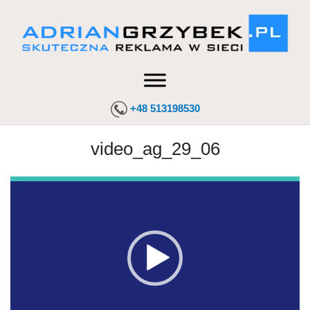
+48 513198530
video_ag_29_06
Odtwarzacz
video