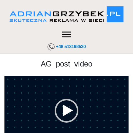
+48 513198530
AG_post_video
Odtwarzacz
video