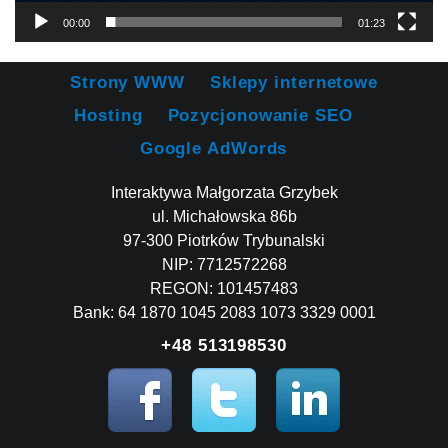
00:00
01:23
Strony WWW
Sklepy internetowe
Hosting
Pozycjonowanie SEO
Google AdWords
Interaktywa Małgorzata Grzybek
ul. Michałowska 86b
97-300 Piotrków Trybunalski
NIP: 7712572268
REGON: 101457483
Bank: 64 1870 1045 2083 1073 3329 0001
+48 513198530