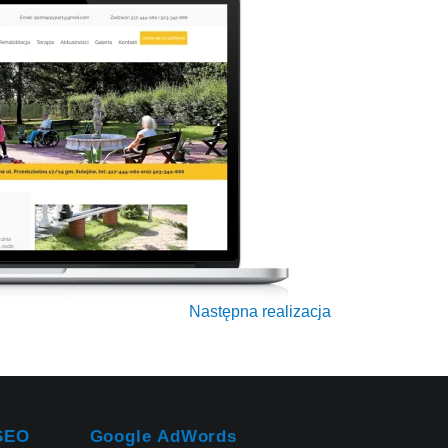
Następna realizacja
SEO
Google AdWords