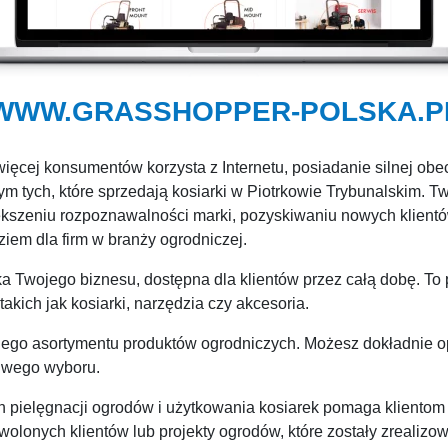
WWW.GRASSHOPPER-POLSKA.P
ięcej konsumentów korzysta z Internetu, posiadanie silnej obe
m tych, które sprzedają kosiarki w Piotrkowie Trybunalskim. Tw
ększeniu rozpoznawalności marki, pozyskiwaniu nowych klient
ziem dla firm w branży ogrodniczej.
a Twojego biznesu, dostępna dla klientów przez całą dobę. To p
akich jak kosiarki, narzędzia czy akcesoria.
nego asortymentu produktów ogrodniczych. Możesz dokładnie op
ciwego wyboru.
 pielęgnacji ogrodów i użytkowania kosiarek pomaga klientom 
olonych klientów lub projekty ogrodów, które zostały zrealiz