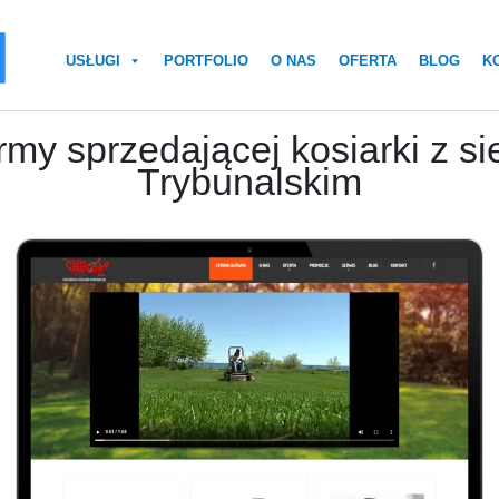
USŁUGI
PORTFOLIO
O NAS
OFERTA
BLOG
K
my sprzedającej kosiarki z si
Trybunalskim