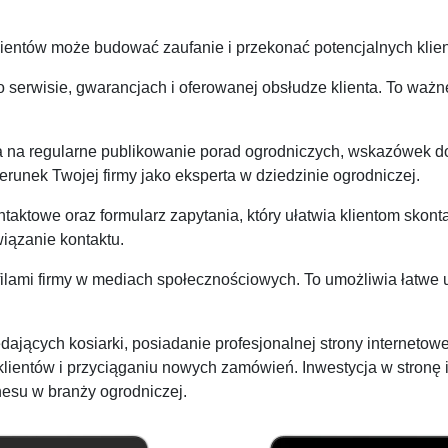
lientów może budować zaufanie i przekonać potencjalnych klien
 serwisie, gwarancjach i oferowanej obsłudze klienta. To ważn
a na regularne publikowanie porad ogrodniczych, wskazówek do
erunek Twojej firmy jako eksperta w dziedzinie ogrodniczej.
aktowe oraz formularz zapytania, który ułatwia klientom skonta
iązanie kontaktu.
ilami firmy w mediach społecznościowych. To umożliwia łatwe 
dających kosiarki, posiadanie profesjonalnej strony interneto
klientów i przyciąganiu nowych zamówień. Inwestycja w stronę
nesu w branży ogrodniczej.