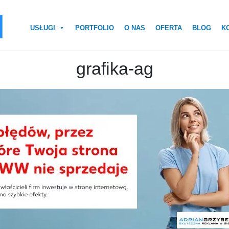
USŁUGI
PORTFOLIO
O NAS
OFERTA
BLOG
K
grafika-ag