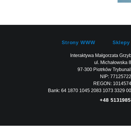
Strony WWW
Sklepy
Interaktywa Małgorzata Grzy
ul. Michałowska 
97-300 Piotrków Trybunal
NIP: 7712572
REGON: 101457
Bank: 64 1870 1045 2083 1073 3329 0
+48 5131985