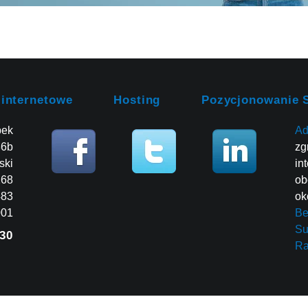
 internetowe
Hosting
Pozycjonowanie 
bek
Ad
86b
zg
ski
in
268
ob
483
ok
001
Be
Su
30
R