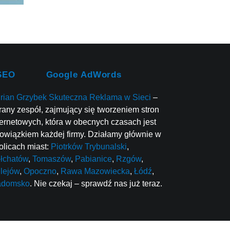
SEO
Google AdWords
rian Grzybek Skuteczna Reklama w Sieci
–
rany zespół, zajmujący się tworzeniem stron
ternetowych, która w obecnych czasach jest
owiązkiem każdej firmy. Działamy głównie w
olicach miast:
Piotrków Trybunalski
,
łchatów
,
Tomaszów
,
Pabianice
,
Rzgów
,
lejów
,
Opoczno
,
Rawa Mazowiecka
,
Łódź
,
adomsko
. Nie czekaj – sprawdź nas już teraz.