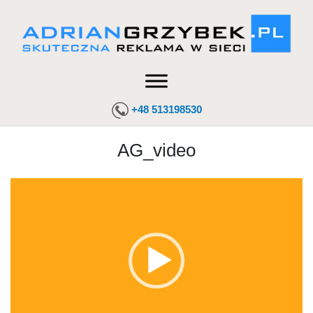
+48 513198530
AG_video
Odtwarzacz
video