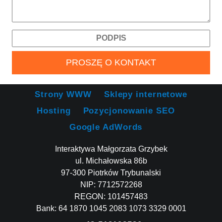
Strony WWW
Sklepy internetowe
Hosting
Pozycjonowanie SEO
Google AdWords
Interaktywa Małgorzata Grzybek
ul. Michałowska 86b
97-300 Piotrków Trybunalski
NIP: 7712572268
REGON: 101457483
Bank: 64 1870 1045 2083 1073 3329 0001